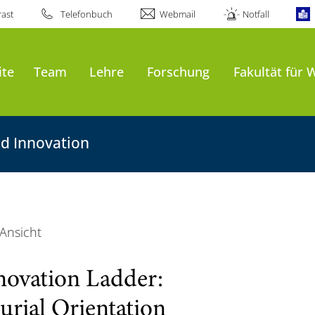
ast
Telefonbuch
Webmail
Notfall
ite
Team
Lehre
Forschung
Fakultät für 
nd Innovation
Ansicht
novation Ladder:
urial Orientation