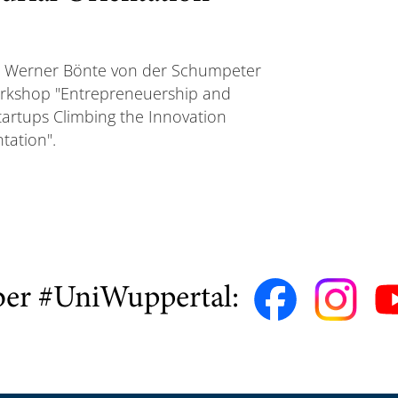
r Werner Bönte von der Schumpeter
rkshop "Entrepreneuership and
rtups Climbing the Innovation
tation".
ber #UniWuppertal: